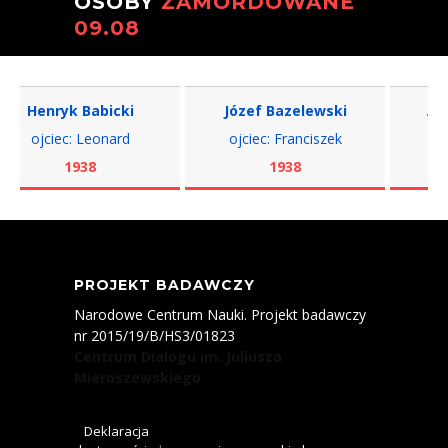
OSOBY
ZAMORDOWANE
09.08
Henryk Babicki
Józef Bazelewski
Adam 
ojciec: Leonard
ojciec: Franciszek
o
1938
1938
PROJEKT BADAWCZY
Narodowe Centrum Nauki. Projekt badawczy
nr 2015/19/B/HS3/01823
Centrum Dialogu im. Juliusza
Mieroszewskiego
Deklaracja