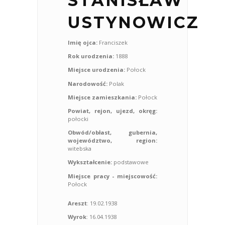
STANISŁAW
USTYNOWICZ
Imię ojca:
Franciszek
Rok urodzenia:
1888
Miejsce urodzenia:
Połock
Narodowość:
Polak
Miejsce zamieszkania:
Połock
Powiat, rejon, ujezd, okręg:
połocki
Obwód/obłast, gubernia,
województwo, region:
witebska
Wykształcenie:
podstawowe
Miejsce pracy - miejscowość:
Połock
Areszt
: 19.02.1938
Wyrok
: 16.04.1938