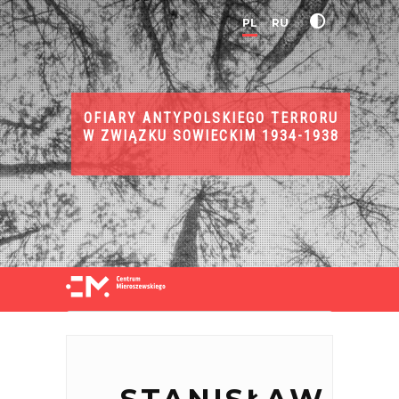
PL
RU
OFIARY ANTYPOLSKIEGO TERRORU
W ZWIĄZKU SOWIECKIM 1934-1938