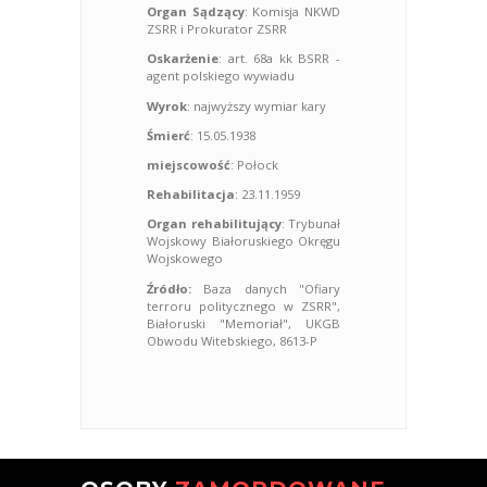
Organ Sądzący
: Komisja NKWD
ZSRR i Prokurator ZSRR
Oskarżenie
: art. 68a kk BSRR -
agent polskiego wywiadu
Wyrok
: najwyższy wymiar kary
Śmierć
: 15.05.1938
miejscowość
: Połock
Rehabilitacja
: 23.11.1959
Organ rehabilitujący
: Trybunał
Wojskowy Białoruskiego Okręgu
Wojskowego
Źródło:
Baza danych "Ofiary
terroru politycznego w ZSRR",
Białoruski "Memoriał", UKGB
Obwodu Witebskiego, 8613-P