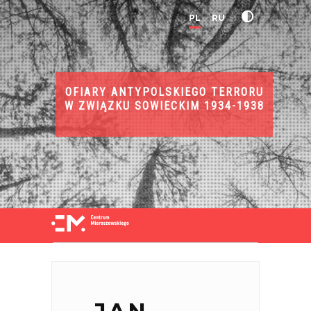
PL
RU
OFIARY ANTYPOLSKIEGO TERRORU
W ZWIĄZKU SOWIECKIM 1934-1938