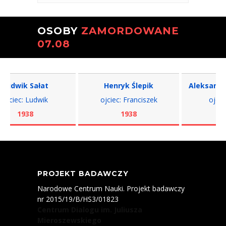
OSOBY
ZAMORDOWANE
07.08
dwik Sałat
Henryk Ślepik
Aleksander S
ciec: Ludwik
ojciec: Franciszek
ojciec: 
1938
1938
193
PROJEKT BADAWCZY
Narodowe Centrum Nauki. Projekt badawczy
nr 2015/19/B/HS3/01823
Centrum Dialogu im. Juliusza
Mieroszewskiego