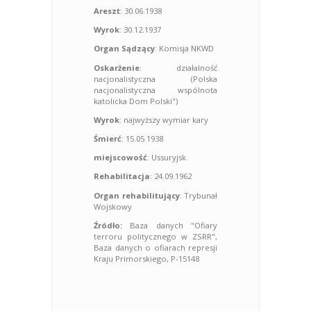
Areszt
: 30.06.1938
Wyrok
: 30.12.1937
Organ Sądzący
: Komisja NKWD
Oskarżenie
: działalność
nacjonalistyczna (Polska
nacjonalistyczna wspólnota
katolicka Dom Polski")
Wyrok
: najwyższy wymiar kary
Śmierć
: 15.05.1938
miejscowość
: Ussuryjsk
Rehabilitacja
: 24.09.1962
Organ rehabilitujący
: Trybunał
Wojskowy
Źródło:
Baza danych "Ofiary
terroru politycznego w ZSRR",
Baza danych o ofiarach represji
Kraju Primorskiego, P-15148