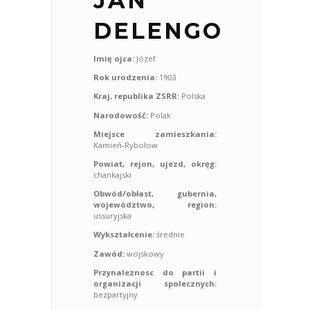
JAN
DELENGO
Imię ojca:
Józef
Rok urodzenia:
1903
Kraj, republika ZSRR:
Polska
Narodowość:
Polak
Miejsce zamieszkania:
Kamień-Rybołow
Powiat, rejon, ujezd, okręg:
chankajski
Obwód/obłast, gubernia,
województwo, region:
ussuryjska
Wykształcenie:
średnie
Zawód:
wojskowy
Przynaleznosc do partii i
organizacji spolecznych:
bezpartyjny