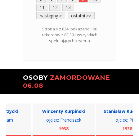
11
12
13
następny >
ostatni >>
Strona 9 z 834, pokazano 100
rekordów z 83,301 wszystkich
spełniających kryteria
OSOBY
ZAMORDOWANE
06.08
Wincenty Kurpiński
Stanisław Rudkowski
St
ojciec: Franciszek
ojciec: Piotr
1938
1938