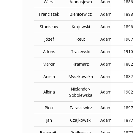
Wiera
Afanasjewa
Adam
1886
Franciszek
Bienicewicz
Adam
1898
Stanisław
Krajewski
Adam
1896
Józef
Reut
Adam
1907
Alfons
Tracewski
Adam
1910
Marcin
Kramarz
Adam
1882
Aniela
Myszkowska
Adam
1887
Nielander-
Albina
Adam
1902
Sobolewska
Piotr
Tarasiewicz
Adam
1897
Jan
Czajkowski
Adam
1877
Bogumiła
Podlewska
Adam
1877