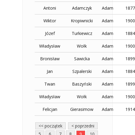
Antoni
Adamczyk
Adam
1877
Wiktor
Kropiwnicki
Adam
1900
Józef
Turkiewicz
Adam
1884
Władysław
Wołk
Adam
1900
Bronisław
Sawicka
Adam
1899
Jan
Szpalerski
Adam
1884
Twan
Baszyński
Adam
1899
Władysław
Wołk
Adam
1900
Felicjan
Gierasimow
Adam
1914
<< początek
< poprzedni
5
6
7
8
9
10