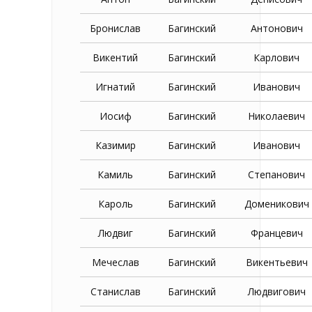
Бронислав
Багинский
Антонович
Викентий
Багинский
Карлович
Игнатий
Багинский
Иванович
Иосиф
Багинский
Николаевич
Казимир
Багинский
Иванович
Камиль
Багинский
Степанович
Кароль
Багинский
Доменикович
Людвиг
Багинский
Францевич
Мечеслав
Багинский
Викентьевич
Станислав
Багинский
Людвигович