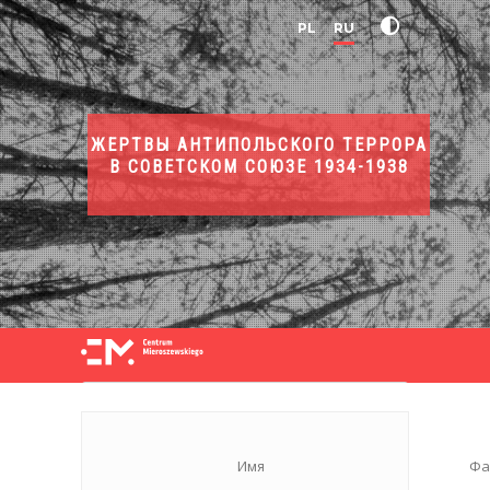
PL
RU
ЖЕРТВЫ АНТИПОЛЬСКОГО ТЕРРОРА
В СОВЕТСКОМ СОЮЗЕ 1934-1938
Имя
Фа