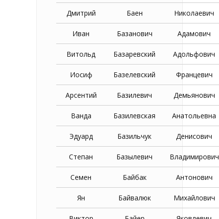
Дмитрий
Баен
Николаевич
Иван
Базанович
Адамович
Витольд
Базаревский
Адольфович
Иосиф
Базелевский
Францевич
Арсентий
Базилевич
Демьянович
Ванда
Базилевская
Анатольевна
Эдуард
Базильчук
Денисович
Степан
Базылевич
Владимирович
Семен
Байбак
Антонович
Ян
Байвалюк
Михайлович
Виктор
Байер
Яковлевич