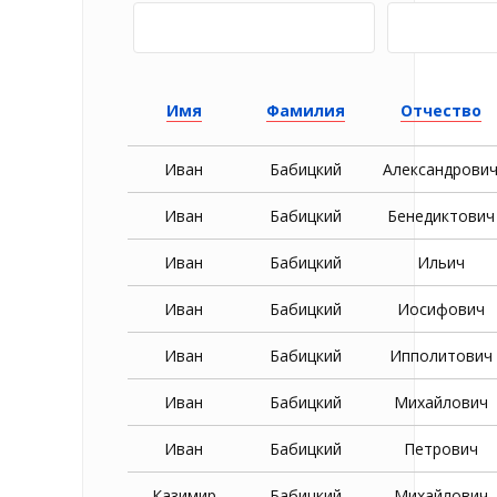
Имя
Фамилия
Отчество
Иван
Бабицкий
Александрови
Иван
Бабицкий
Бенедиктович
Иван
Бабицкий
Ильич
Иван
Бабицкий
Иосифович
Иван
Бабицкий
Ипполитович
Иван
Бабицкий
Михайлович
Иван
Бабицкий
Петрович
Казимир
Бабицкий
Михайлович