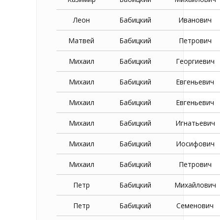
Леон
Бабицкий
Иванович
Матвей
Бабицкий
Петрович
Михаил
Бабицкий
Георгиевич
Михаил
Бабицкий
Евгеньевич
Михаил
Бабицкий
Евгеньевич
Михаил
Бабицкий
Игнатьевич
Михаил
Бабицкий
Иосифович
Михаил
Бабицкий
Петрович
Петр
Бабицкий
Михайлович
Петр
Бабицкий
Семенович