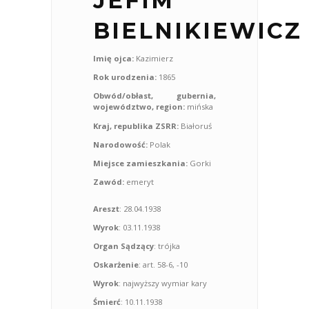
JEFIM
BIELNIKIEWICZ
Imię ojca:
Kazimierz
Rok urodzenia:
1865
Obwód/obłast, gubernia,
województwo, region:
mińska
Kraj, republika ZSRR:
Białoruś
Narodowość:
Polak
Miejsce zamieszkania:
Gorki
Zawód:
emeryt
Areszt
: 28.04.1938
Wyrok
: 03.11.1938
Organ Sądzący
: trójka
Oskarżenie
: art. 58-6, -10
Wyrok
: najwyższy wymiar kary
Śmierć
: 10.11.1938