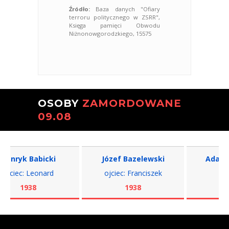
Źródło:
Baza danych "Ofiary
terroru politycznego w ZSRR",
Księga pamięci Obwodu
Niżnonowgorodzkiego, 15575
OSOBY
ZAMORDOWANE
09.08
nryk Babicki
Józef Bazelewski
Adam Bie
ciec: Leonard
ojciec: Franciszek
ojciec
1938
1938
19