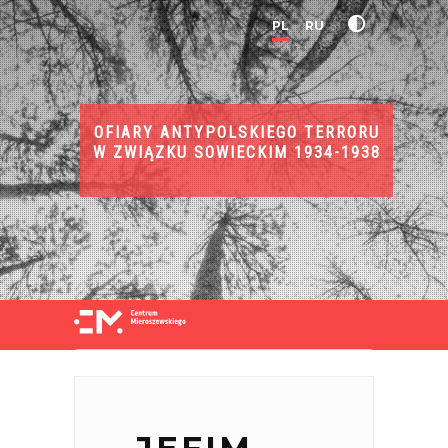
PL
RU
OFIARY ANTYPOLSKIEGO TERRORU
W ZWIĄZKU SOWIECKIM 1934-1938