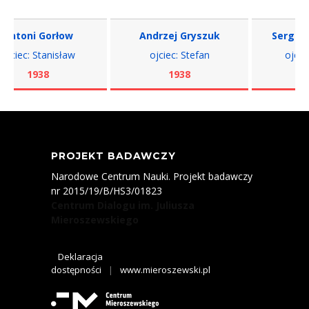
toni Gorłow
Andrzej Gryszuk
Sergiusz 
ciec: Stanisław
ojciec: Stefan
ojciec: 
1938
1938
19
PROJEKT BADAWCZY
Narodowe Centrum Nauki. Projekt badawczy
nr 2015/19/B/HS3/01823
Centrum Dialogu im. Juliusza
Mieroszewskiego
Deklaracja
dostępności
|
www.mieroszewski.pl