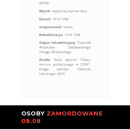
RFSRR
Wyrok
: najwyższy wymiar kary
Śmierć
: 19.07.1938
miejscowość
: Irkuck
Rehabilitacja
: 10.01.1958
Organ rehabilitujący
: Trybunał
Wojskowy Zabajkalskiego
Okręgu Wojskowego
Źródło:
Baza danych "Ofiary
terroru politycznego w ZSRR",
Księga pamięci Obwodu
Irkuckiego, 6073
OSOBY
ZAMORDOWANE
08.08