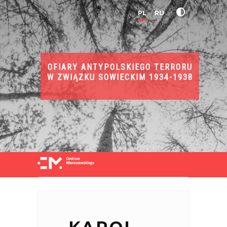
PL
RU
OFIARY ANTYPOLSKIEGO TERRORU
W ZWIĄZKU SOWIECKIM 1934-1938