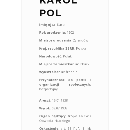
KAROL
POL
Imię ojca:
Karol
Rok urodzenia:
1902
Miejsce urodzenia:
Żyrardów
Kraj, republika ZSRR:
Polska
Narodowość:
Polak
Miejsce zamieszkania:
Irkuck
Wykształcenie:
średnie
Przynaleznosc do partii i
organizacji spolecznych:
bezpartyjny
Areszt
: 16.01.1938
Wyrok
: 08.07.1938
Organ Sądzący
: trójka UNKWD
Obwodu Irkuckiego
Oskarżenie
: art. 58-1"b", -11 kk