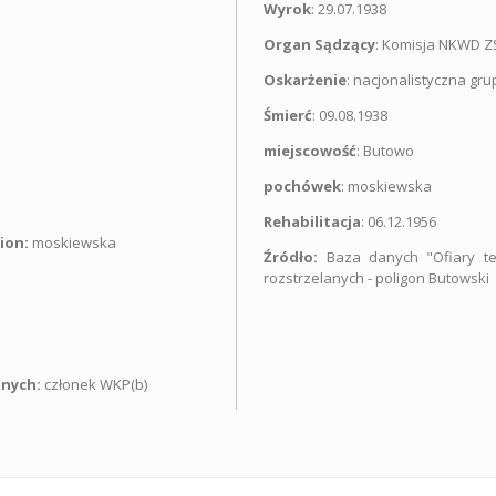
Wyrok
: 29.07.1938
Organ Sądzący
: Komisja NKWD 
Oskarżenie
: nacjonalistyczna gr
Śmierć
: 09.08.1938
miejscowość
: Butowo
pochówek
: moskiewska
Rehabilitacja
: 06.12.1956
ion:
moskiewska
Źródło:
Baza danych "Ofiary te
rozstrzelanych - poligon Butowski
znych:
członek WKP(b)