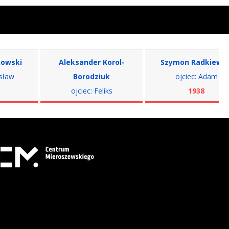
i
Aleksander Korol-
Szymon Radkiewicz
Borodziuk
ojciec: Adam
ojciec: Feliks
1938
1938