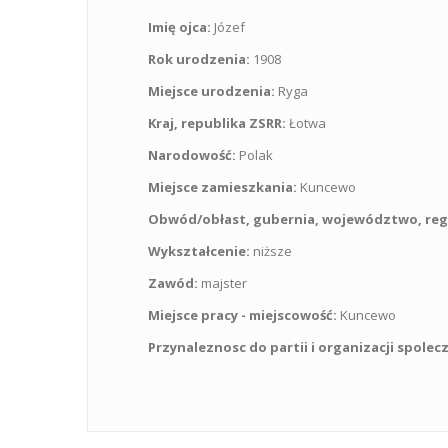
Imię ojca:
Józef
Rok urodzenia:
1908
Miejsce urodzenia:
Ryga
Kraj, republika ZSRR:
Łotwa
Narodowość:
Polak
Miejsce zamieszkania:
Kuncewo
Obwód/obłast, gubernia, województwo, reg
Wykształcenie:
niższe
Zawód:
majster
Miejsce pracy - miejscowość:
Kuncewo
Przynaleznosc do partii i organizacji spolec