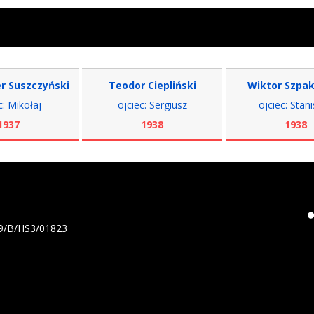
zczyński
Teodor Ciepliński
Wiktor Szpakowsk
łaj
ojciec: Sergiusz
ojciec: Stanisław
1938
1938
19/B/HS3/01823