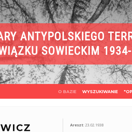
ARY ANTYPOLSKIEGO TER
WIĄZKU SOWIECKIM 1934-
O BAZIE
WYSZUKIWANIE
"OP
OWICZ
Areszt
: 23.02.1938