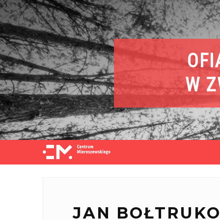
OFI
W Z
JAN
BOŁTRUK