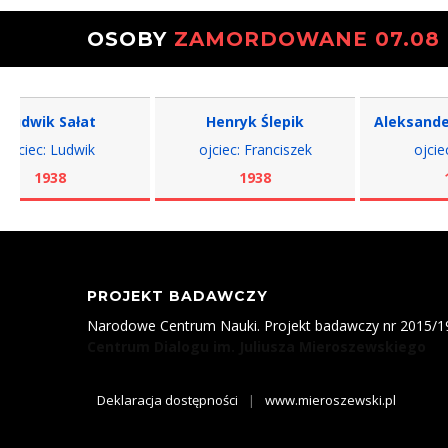
OSOBY
ZAMORDOWANE 07.08
ik Sałat
Henryk Ślepik
Aleksander Sus
c: Ludwik
ojciec: Franciszek
ojciec: Miko
1938
1938
1937
PROJEKT BADAWCZY
Narodowe Centrum Nauki. Projekt badawczy nr 2015/
Centrum Dialogu im. Juliusza Mieroszewskiego
Deklaracja dostępności
|
www.mieroszewski.pl