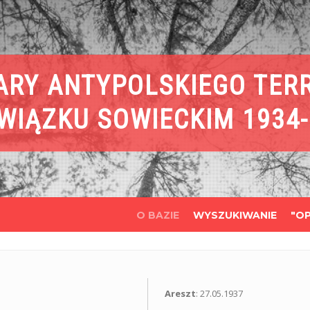
ARY ANTYPOLSKIEGO TER
WIĄZKU SOWIECKIM 1934-
O BAZIE
WYSZUKIWANIE
"OP
Areszt
: 27.05.1937