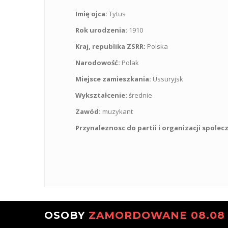
Imię ojca:
Tytus
Rok urodzenia:
1910
Kraj, republika ZSRR:
Polska
Narodowość:
Polak
Miejsce zamieszkania:
Ussuryjsk
Wykształcenie:
średnie
Zawód:
muzykant
Przynaleznosc do partii i organizacji spolec
OSOBY
ZAMORDOWANE 08.08