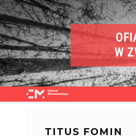
OFI
W Z
TITUS
FOMIN