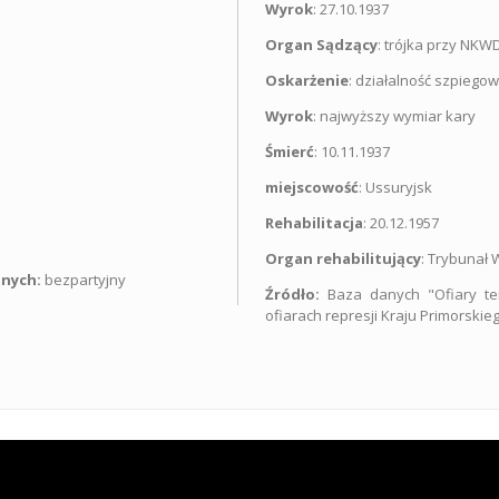
Wyrok
: 27.10.1937
Organ Sądzący
: trójka przy NKW
Oskarżenie
: działalność szpiego
Wyrok
: najwyższy wymiar kary
Śmierć
: 10.11.1937
miejscowość
: Ussuryjsk
Rehabilitacja
: 20.12.1957
Organ rehabilitujący
: Trybunał
znych:
bezpartyjny
Źródło:
Baza danych "Ofiary te
ofiarach represji Kraju Primorskie