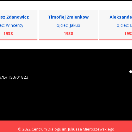
danowicz
Timofiej Żmienkow
Aleksander Zen
ncenty
ojciec: Jakub
ojciec: Bazyli
8
1938
1938
19/B/HS3/01823
© 2022 Centrum Dialogu im. Juliusza Mieroszewskiego