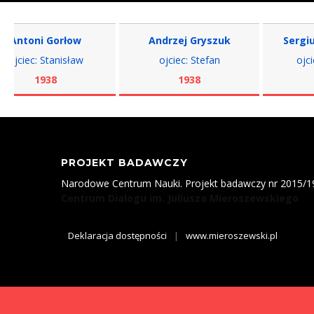
oni Gorłow
Andrzej Gryszuk
Sergiusz Ż
ec: Stanisław
ojciec: Stefan
ojciec: Wi
1938
1938
193
PROJEKT BADAWCZY
Narodowe Centrum Nauki. Projekt badawczy nr 2015/
Centrum Dialogu im. Juliusza Mieroszewskiego
Deklaracja dostępności
|
www.mieroszewski.pl