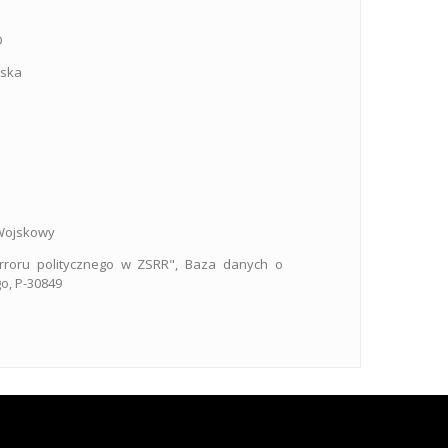
D
wska
 Wojskowy
rroru politycznego w ZSRR", Baza danych o
go, P-30849