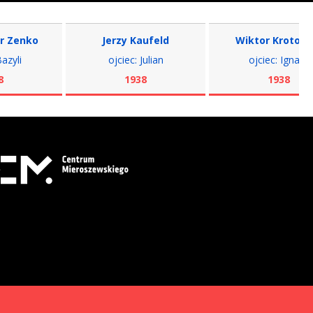
ko
Jerzy Kaufeld
Wiktor Krotowicz
ojciec: Julian
ojciec: Ignacy
1938
1938