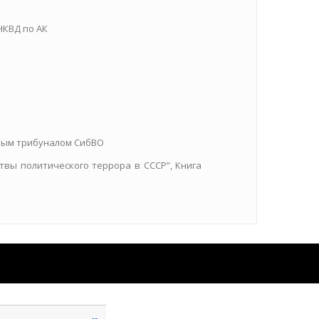
НКВД по АК
нным трибуналом СибВО
твы политического террора в СССР”, Книга