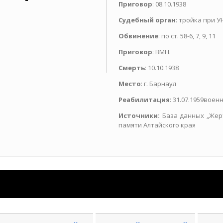
Приговор
: 08.10.1938
Судебный орган
: тройка при У
Обвинение
: по ст. 58-6, 7, 9, 11
Приговор
: ВМН.
Смерть
: 10.10.1938
Место
: г. Барнаул
Реабилитация
: 31.07.1959вое
Источники:
База данных „Жер
памяти Алтайского края