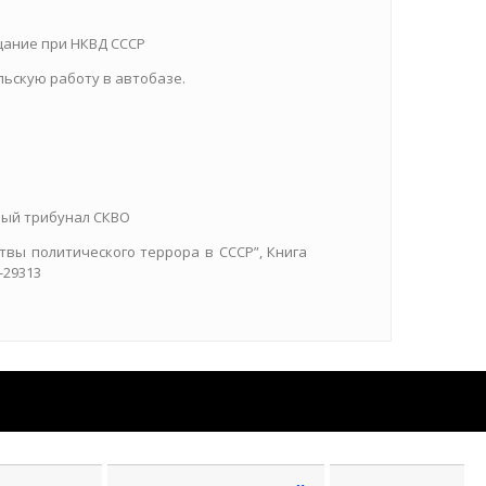
щание при НКВД СССР
льскую работу в автобазе.
нный трибунал СКВО
твы политического террора в СССР”, Книга
-29313