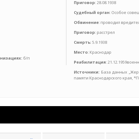
Приговор
: 28.08.1938
Судебный орган
: Особое сове
Обвинение
: проводил вредите
Приговор
: расстрел
Смерть
: 5.9.1938
Место
: Краснодар
анизациях:
б/п
Реабилитация
: 21.12.1959вое
Источники:
База данных „Жер
памяти Краснодарского края, *П