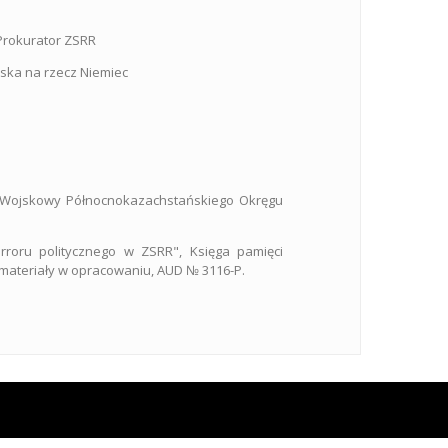
 Prokurator ZSRR
wska na rzecz Niemiec
ł Wojskowy Północnokazachstańskiego Okręgu
rroru politycznego w ZSRR", Księga pamięci
 materiały w opracowaniu, AUD № 3116-P.