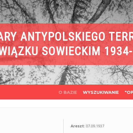
ARY ANTYPOLSKIEGO TER
WIĄZKU SOWIECKIM 1934-
O BAZIE
WYSZUKIWANIE
"OP
Areszt
: 07.09.1937