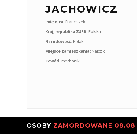
JACHOWICZ
Imię ojca:
Franciszek
Kraj, republika ZSRR:
Polska
Narodowość:
Polak
Miejsce zamieszkania:
Nalczik
Zawód:
mechanik
OSOBY
ZAMORDOWANE 08.08