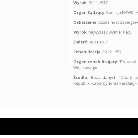
Wyrok
: 05.11.1937
Organ Sądzący
: Komisja NKWD i
Oskarżenie
: działalność szpiego
Wyrok
: najwyższy wymiar kary
Śmierć
: 08.11.1937
Rehabilitacja
: 09.12.1957
Organ rehabilitujący
: Trybuna
Wojskowego
Źródło:
Baza danych "Ofiary te
Republiki Kabardyno-Bałkarskiej -