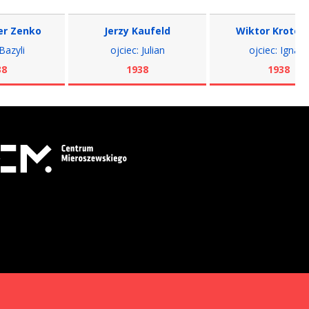
nko
Jerzy Kaufeld
Wiktor Krotowicz
ojciec: Julian
ojciec: Ignacy
1938
1938