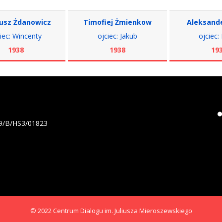
danowicz
Timofiej Żmienkow
Aleksander Ze
incenty
ojciec: Jakub
ojciec: Bazyli
8
1938
1938
19/B/HS3/01823
© 2022 Centrum Dialogu im. Juliusza Mieroszewskiego