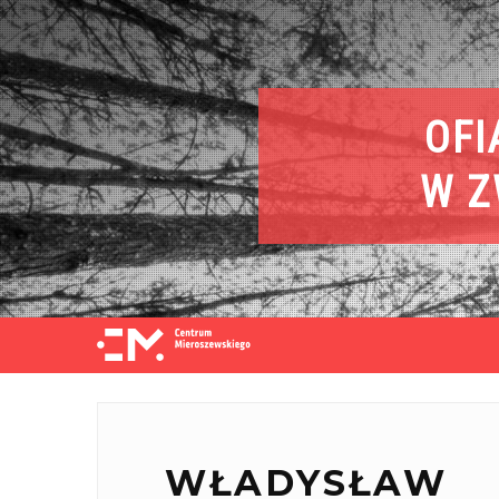
OFI
W Z
WŁADYSŁAW