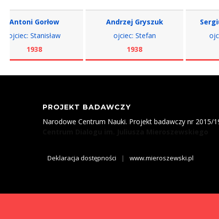
toni Gorłow
Andrzej Gryszuk
Sergiusz Ż
iec: Stanisław
ojciec: Stefan
ojciec: W
1938
1938
193
PROJEKT BADAWCZY
Narodowe Centrum Nauki. Projekt badawczy nr 2015/
Centrum Dialogu im. Juliusza Mieroszewskiego
Deklaracja dostępności
|
www.mieroszewski.pl