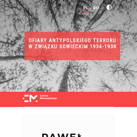
PL
RU
OFIARY ANTYPOLSKIEGO TERRORU
W ZWIĄZKU SOWIECKIM 1934-1938