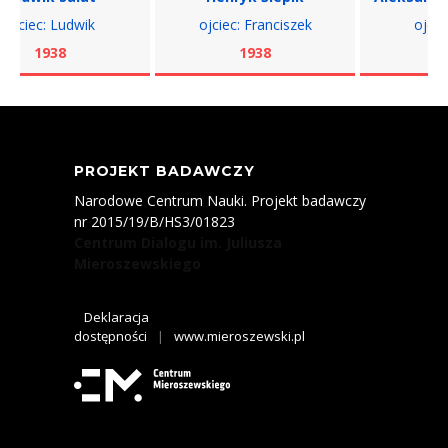
ciec: Ludwik
ojciec: Franciszek
ojciec: 
1938
1938
193
PROJEKT BADAWCZY
Narodowe Centrum Nauki. Projekt badawczy
nr 2015/19/B/HS3/01823
Centrum Dialogu im. Juliusza
Mieroszewskiego
Deklaracja
dostępności
|
www.mieroszewski.pl