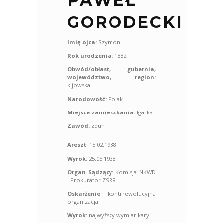
PAWEŁ
GORODECKI
Imię ojca:
Szymon
Rok urodzenia:
1882
Obwód/obłast, gubernia,
województwo, region:
kijowska
Narodowość:
Polak
Miejsce zamieszkania:
Igarka
Zawód:
zdun
Areszt
: 15.02.1938
Wyrok
: 25.05.1938
Organ Sądzący
: Komisja NKWD
i Prokurator ZSRR
Oskarżenie
: kontrrewolucyjna
organizacja
Wyrok
: najwyższy wymiar kary