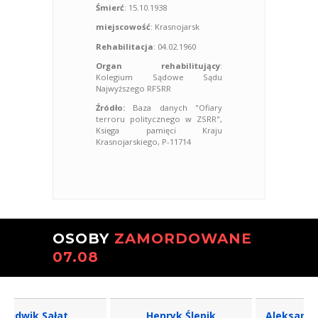
Śmierć
: 15.10.1938
miejscowość
: Krasnojarsk
Rehabilitacja
: 04.02.1960
Organ rehabilitujący
:
Kolegium Sądowe Sądu
Najwyższego RFSRR
Źródło:
Baza danych "Ofiary
terroru politycznego w ZSRR",
Księga pamięci Kraju
Krasnojarskiego, P-11714
OSOBY
ZAMORDOWANE
07.08
dwik Sałat
Henryk Ślepik
Aleksander S