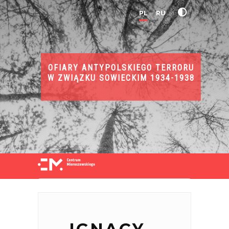
PL
RU
OFIARY ANTYPOLSKIEGO TERRORU
W ZWIĄZKU SOWIECKIM 1934-1938