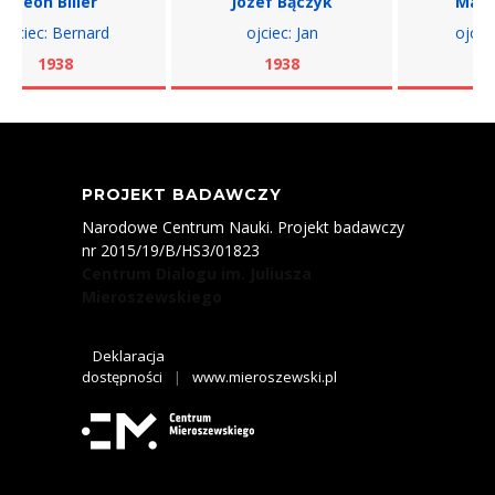
eon Biller
Józef Bączyk
Markus
ciec: Bernard
ojciec: Jan
ojciec: 
1938
1938
193
PROJEKT BADAWCZY
Narodowe Centrum Nauki. Projekt badawczy
nr 2015/19/B/HS3/01823
Centrum Dialogu im. Juliusza
Mieroszewskiego
Deklaracja
dostępności
|
www.mieroszewski.pl