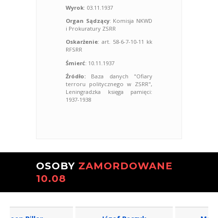
Wyrok
: 03.11.1937
Organ Sądzący
: Komisja NKWD
i Prokuratury ZSRR
Oskarżenie
: art. 58-6-7-10-11 kk
RFSRR
Śmierć
: 10.11.1937
Źródło:
Baza danych "Ofiary
terroru politycznego w ZSRR",
Leningradzka księga pamięci:
1937-1938
OSOBY
ZAMORDOWANE
10.08