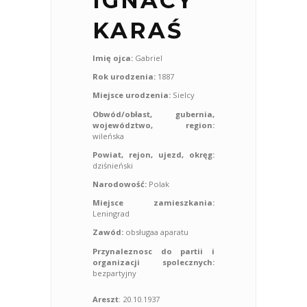
IGNACY
KARAŚ
Imię ojca:
Gabriel
Rok urodzenia:
1887
Miejsce urodzenia:
Sielcy
Obwód/obłast, gubernia,
województwo, region:
wileńska
Powiat, rejon, ujezd, okręg:
dziśnieński
Narodowość:
Polak
Miejsce zamieszkania:
Leningrad
Zawód:
obsługaa aparatu
Przynaleznosc do partii i
organizacji spolecznych:
bezpartyjny
Areszt
: 20.10.1937