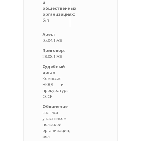
и
общественных
организациях:
б/п
Арест
:
05.04.1938
Приговор
:
28.08.1938
Судебный
орган
:
Комиссия
НКВД и
прокуратуры
СССР
Обвинение
:
являлся
участником
польской
организации,
вел