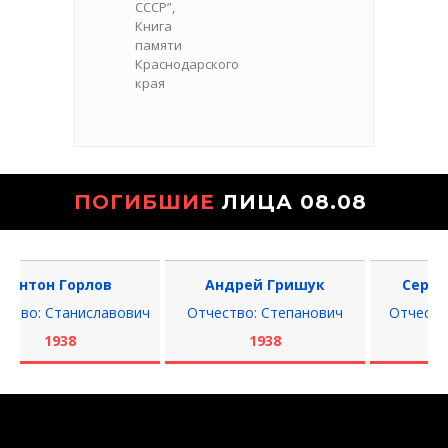
СССР”,
Книга
памяти
Краснодарского
края
ПОГИБШИЕ
ЛИЦА 08.08
нтон Горлов
Андрей Гришук
Сергей 
во: Станиславович
Отчество: Степанович
Отчество: 
1938
1938
1