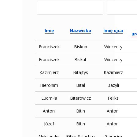
Imię
Nazwisko
Imię ojca
ur
Franciszek
Biskup
Wincenty
Franciszek
Biskut
Wincenty
Kazimierz
Bitajtys
Kazimierz
Hieronim
Bital
Bazyli
Ludmiła
Biterowicz
Feliks
Antoni
Bitin
Antoni
Józef
Bitin
Antoni
Aleksander
Bitko-Szlachto
Gierasim