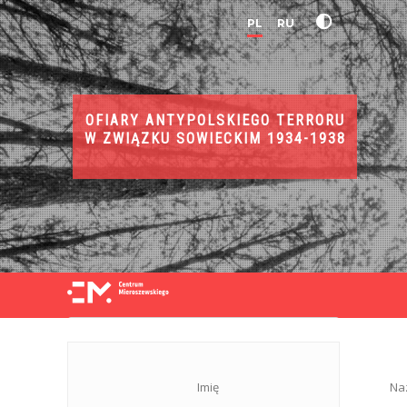
PL
RU
OFIARY ANTYPOLSKIEGO TERRORU
W ZWIĄZKU SOWIECKIM 1934-1938
Imię
Na