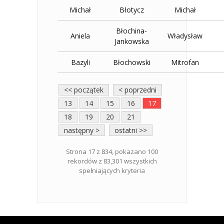
Michał
Błotycz
Michał
Błochina-
Aniela
Władysław
Jankowska
Bazyli
Błochowski
Mitrofan
<< początek
< poprzedni
13
14
15
16
17
18
19
20
21
następny >
ostatni >>
Strona 17 z 834, pokazano 100
rekordów z 83,301 wszystkich
spełniających kryteria