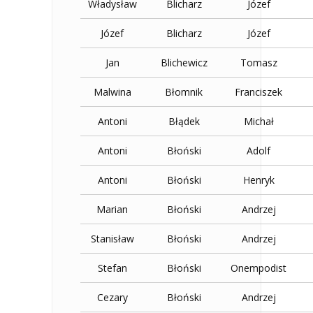
Władysław
Blicharz
Józef
Józef
Blicharz
Józef
Jan
Blichewicz
Tomasz
Malwina
Błomnik
Franciszek
Antoni
Błądek
Michał
Antoni
Błoński
Adolf
Antoni
Błoński
Henryk
Marian
Błoński
Andrzej
Stanisław
Błoński
Andrzej
Stefan
Błoński
Onempodist
Cezary
Błoński
Andrzej