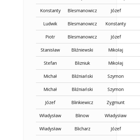
Konstanty
Blesmanowicz
Józef
Ludwik
Blesmanowicz
Konstanty
Piotr
Blesmanowicz
Józef
Stanisław
Bliźniewski
Mikołaj
Stefan
Blizniuk
Mikołaj
Michał
Bliźniański
Szymon
Michał
Bliźniański
Szymon
Józef
Blinkiewicz
Zygmunt
Władysław
Blinow
Władysław
Władysław
Blicharz
Józef