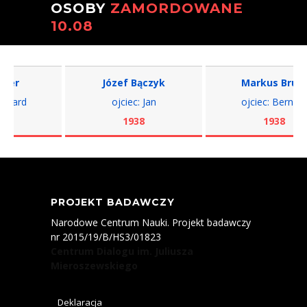
OSOBY
ZAMORDOWANE
10.08
Józef Bączyk
Markus Brum
ojciec: Jan
ojciec: Bernard
1938
1938
PROJEKT BADAWCZY
Narodowe Centrum Nauki. Projekt badawczy
nr 2015/19/B/HS3/01823
Centrum Dialogu im. Juliusza
Mieroszewskiego
Deklaracja