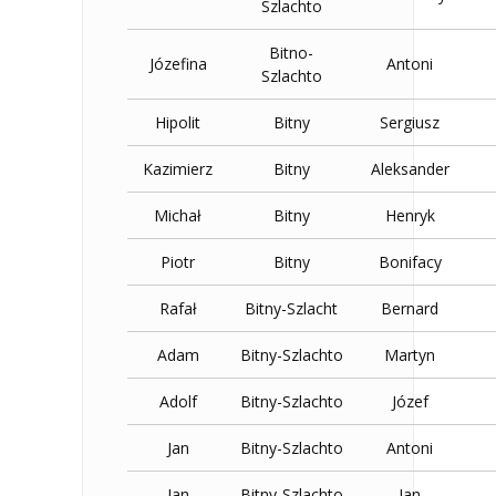
Szlachto
Bitno-
Józefina
Antoni
Szlachto
Hipolit
Bitny
Sergiusz
Kazimierz
Bitny
Aleksander
Michał
Bitny
Henryk
Piotr
Bitny
Bonifacy
Rafał
Bitny-Szlacht
Bernard
Adam
Bitny-Szlachto
Martyn
Adolf
Bitny-Szlachto
Józef
Jan
Bitny-Szlachto
Antoni
Jan
Bitny-Szlachto
Jan